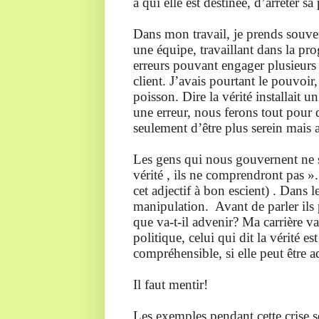
à qui elle est destinée, d’arrêter sa
Dans mon travail, je prends souven
une équipe, travaillant dans la prog
erreurs pouvant engager plusieurs m
client. J’avais pourtant le pouvoir, 
poisson. Dire la vérité installait
une erreur, nous ferons tout pour 
seulement d’être plus serein mais a
Les gens qui nous gouvernent ne son
vérité , ils ne comprendront pas ».
cet adjectif à bon escient) . Dans 
manipulation. Avant de parler ils p
que va-t-il advenir? Ma carrière v
politique, celui qui dit la vérité e
compréhensible, si elle peut être 
Il faut mentir!
Les exemples pendant cette crise 