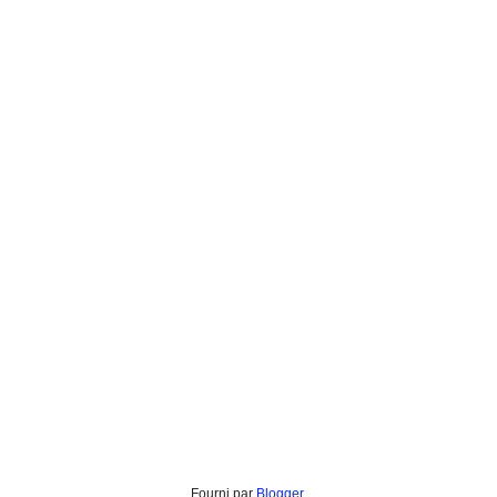
Fourni par
Blogger
.