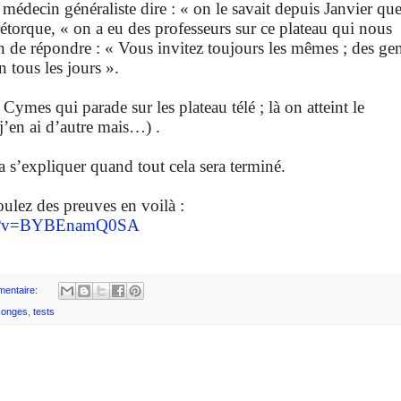
 médecin généraliste dire : « on le savait depuis Janvier qu
i rétorque, « on a eu des professeurs sur ce plateau qui nous
cin de répondre : « Vous invitez toujours les mêmes ; des ge
in tous les jours ».
mes qui parade sur les plateau télé ; là on atteint le
j’en ai d’autre mais…) .
 s’expliquer quand tout cela sera terminé.
ulez des preuves en voilà :
tch?v=BYBEnamQ0SA
entaire:
onges
,
tests