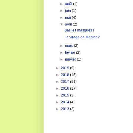
►
août
(1)
►
juin
(1)
►
mai
(4)
▼
avril
(2)
Bas les masques !
Le virage de Macron?
►
mars
(3)
►
février
(2)
►
janvier
(1)
►
2019
(9)
►
2018
(15)
►
2017
(11)
►
2016
(17)
►
2015
(3)
►
2014
(4)
►
2013
(3)