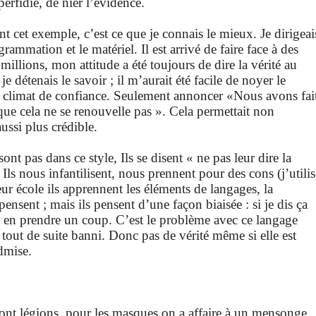
 perfidie, de nier l’évidence.
t cet exemple, c’est ce que je connais le mieux. Je dirigeai
rammation et le matériel. Il est arrivé de faire face à des
illions, mon attitude a été toujours de dire la vérité au
je détenais le savoir ; il m’aurait été facile de noyer le
 un climat de confiance. Seulement annoncer «Nous avons fai
que cela ne se renouvelle pas ». Cela permettait non
ussi plus crédible.
t pas dans ce style, Ils se disent « ne pas leur dire la
 Ils nous infantilisent, nous prennent pour des cons (j’utilis
leur école ils apprennent les éléments de langages, la
ensent ; mais ils pensent d’une façon biaisée : si je dis ça
a en prendre un coup. C’est le problème avec ce langage
st tout de suite banni. Donc pas de vérité même si elle est
admise.
sont légions, pour les masques on a affaire à un mensonge