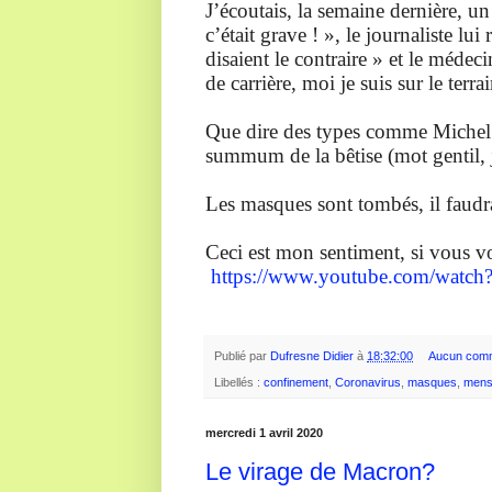
J’écoutais, la semaine dernière, un
c’était grave ! », le journaliste lu
disaient le contraire » et le méde
de carrière, moi je suis sur le terra
Que dire des types comme Michel Cy
summum de la bêtise (mot gentil, 
Les masques sont tombés, il faudra
Ceci est mon sentiment, si vous vo
https://www.youtube.com/wa
Publié par
Dufresne Didier
à
18:32:00
Aucun comm
Libellés :
confinement
,
Coronavirus
,
masques
,
mens
mercredi 1 avril 2020
Le virage de Macron?