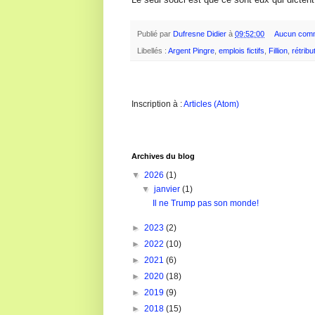
Publié par
Dufresne Didier
à
09:52:00
Aucun comm
Libellés :
Argent Pingre
,
emplois fictifs
,
Fillion
,
rétribu
Inscription à :
Articles (Atom)
Archives du blog
▼
2026
(1)
▼
janvier
(1)
Il ne Trump pas son monde!
►
2023
(2)
►
2022
(10)
►
2021
(6)
►
2020
(18)
►
2019
(9)
►
2018
(15)