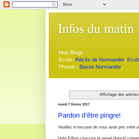
Infos du matin
Mes Blogs
Ecrits:
Récits de Normandie
,
Ecol
Photos :
Basse Normandie
,
Affichage des articles
mardi 7 février 2017
Pardon d’être pingre!
Veuillez m’excuser de vous avoir pris votre a
Voila Fillion s’excuse et repart blanchi comme