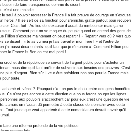
uste besoin de faire transparence comme ils disent.
ui, c’est une maladie.
st le seul à pouvoir redresser la France il a fait preuve de courage en s’excusa
 héros ? Il se sert de sa fonction pour s’enrichir, gratte partout pour récupér
ercier. C’est fort ! Au lieu de s’excuser il aurait du rembourser mais ça ne
ses sous. Comment peut-on se moquer du peuple quand on entend des gens de
 que Fillion s’excuse maintenant on peut repartir ! » Repartir vers où ? Vers quo
s se disant : « tu as vu moi je fais travailler mon frère ! » et l’autre de
n j’ai aussi deux enfants qu’il faut que je rémunère ». Comment Fillion peut-i
esser la France !» Ben on est mal parti !
u au crochet de la république se servant de l’argent public pour s’acheter un
intenant nous dire qu’il faut arrêter de subvenir aux besoins des pauvres. C’est
gagne plus d’argent. Bien sûr il veut être président non pas pour la France mais
s pour toute.
acharné et vénal ?. Pourquoi n’a-t-on pas le choix entre des gens honnêtes
ous. Ce n’est pas encore à cette élection que nous ferons bouger les lignes.
ersonnes aux pouvoirs s’accrochent car pour eux c’est une question de vie
é. Jamais on n’aurait dû permettre à cette classe de s’enrichir avec cette
vail. Tout jeune que veut appartenir à cette nomenklatura devrait savoir qu’il
cumul.
 faire une réforme profonde de la vie politique.
leurs propres lois.