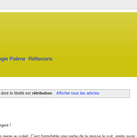
ogie
,
Poème
,
Réflexions
 dont le libellé est
rétribution
.
Afficher tous les articles
rgent !
 neige au soleil. C’est formidable une partie de la presse le suit, après avoir