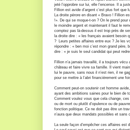
jeté l’opprobre sur lui, elle l’encense. Il a j
Fillion est avide d’argent c’est plus fort que l
La droite pérore en disant « Bravo ! Fillion e
!». De qui se moque-t-on ? On le prend pour un
le moindre argent et maintenant il faut le rem
comptez pas là-dessus il est trop près de 
la droite dire : « les français avaient besoin
? Leurs petites affaires entre eux ? Je les voi
répondre : « ben moi c’est mon grand père, bo
dire : « je suis le seul candidat qui peut redr
Fillion n’a jamais travaillé, il a toujours véc
château et faire vivre sa famille. Il vient ma
lui le pauvre, sans nous il n’est rien, il ne 
pour se mettre à l’abri financièrement une foi
Comment peut-on soutenir cet homme avide, 
ayant des ambitions saines pour le bien de t
Comment voulez vous que cela change, ces p
ou de mort ou plutôt d’opulence ou de pauvret
fonction politique. Ce ne doit pas être un tra
n’aura que deux mandats possibles et sans 
La seule façon d’empêcher ces affaires est de
Le seul souci est que ce sont eux qui dictent 