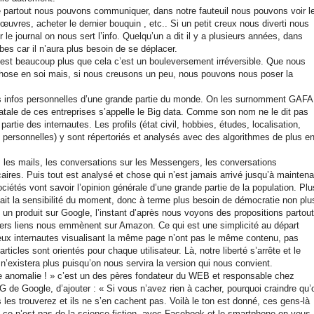
e partout nous pouvons communiquer, dans notre fauteuil nous pouvons voir l
œuvres, acheter le dernier bouquin , etc.. Si un petit creux nous diverti nous
 journal on nous sert l’info. Quelqu’un a dit il y a plusieurs années, dans
es car il n’aura plus besoin de se déplacer.
’est beaucoup plus que cela c’est un bouleversement irréversible. Que nous
ose en soi mais, si nous creusons un peu, nous pouvons nous poser la
s infos personnelles d’une grande partie du monde. On les surnomment GAFA 
tale de ces entreprises s’appelle le Big data. Comme son nom ne le dit pas
tie des internautes. Les profils (état civil, hobbies, études, localisation,
 personnelles) y sont répertoriés et analysés avec des algorithmes de plus e
, les mails, les conversations sur les Messengers, les conversations
ires. Puis tout est analysé et chose qui n’est jamais arrivé jusqu’à maintena
sociétés vont savoir l’opinion générale d’une grande partie de la population. Plu
it la sensibilité du moment, donc à terme plus besoin de démocratie non plu
 un produit sur Google, l’instant d’après nous voyons des propositions partout
iers liens nous emmènent sur Amazon. Ce qui est une simplicité au départ
 deux internautes visualisant la même page n’ont pas le même contenu, pas
ticles sont orientés pour chaque utilisateur. Là, notre liberté s’arrête et le
n’existera plus puisqu’on nous servira la version qui nous convient.
’une anomalie ! » c’est un des pères fondateur du WEB et responsable chez
G de Google, d’ajouter : « Si vous n’avez rien à cacher, pourquoi craindre qu’
les trouverez et ils ne s’en cachent pas. Voilà le ton est donné, ces gens-là
, ce n’est pas de la science-fiction, avec Facebook et le smartphone on vous