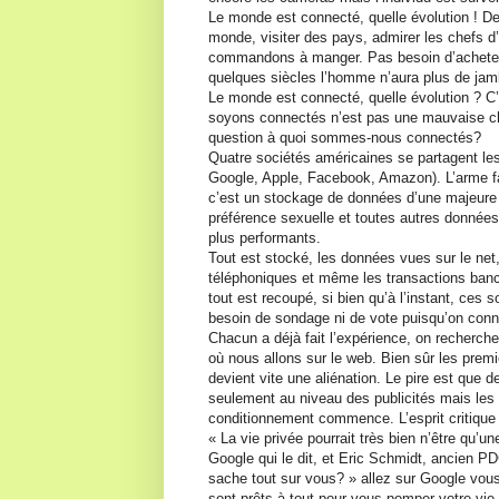
Le monde est connecté, quelle évolution ! D
monde, visiter des pays, admirer les chefs d’
commandons à manger. Pas besoin d’acheter le
quelques siècles l’homme n’aura plus de jamb
Le monde est connecté, quelle évolution ? C
soyons connectés n’est pas une mauvaise ch
question à quoi sommes-nous connectés?
Quatre sociétés américaines se partagent le
Google, Apple, Facebook, Amazon). L’arme fa
c’est un stockage de données d’une majeure par
préférence sexuelle et toutes autres données
plus performants.
Tout est stocké, les données vues sur le net
téléphoniques et même les transactions banca
tout est recoupé, si bien qu’à l’instant, ces 
besoin de sondage ni de vote puisqu’on conna
Chacun a déjà fait l’expérience, on recherche
où nous allons sur le web. Bien sûr les prem
devient vite une aliénation. Le pire est que
seulement au niveau des publicités mais les ar
conditionnement commence. L’esprit critique 
« La vie privée pourrait très bien n’être qu
Google qui le dit, et Eric Schmidt, ancien PD
sache tout sur vous? » allez sur Google vous 
sont prêts à tout pour vous pomper votre vie