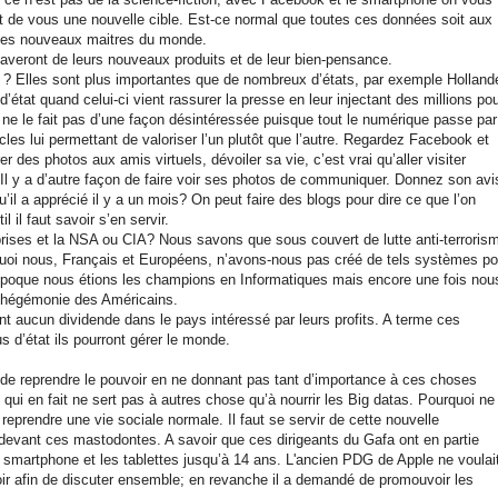
 fait de vous une nouvelle cible. Est-ce normal que toutes ces données soit aux
 les nouveaux maitres du monde.
veront de leurs nouveaux produits et de leur bien-pensance.
s ? Elles sont plus importantes que de nombreux d’états, par exemple Holland
’état quand celui-ci vient rassurer la presse en leur injectant des millions po
ne le fait pas d’une façon désintéressée puisque tout le numérique passe par
ticles lui permettant de valoriser l’un plutôt que l’autre. Regardez Facebook et
r des photos aux amis virtuels, dévoiler sa vie, c’est vrai qu’aller visiter
Il y a d’autre façon de faire voir ses photos de communiquer. Donnez son avi
’il a apprécié il y a un mois? On peut faire des blogs pour dire ce que l’on
 il faut savoir s’en servir.
prises et la NSA ou CIA? Nous savons que sous couvert de lutte anti-terroris
urquoi nous, Français et Européens, n’avons-nous pas créé de tels systèmes po
poque nous étions les champions en Informatiques mais encore une fois nou
e hégémonie des Américains.
nt aucun dividende dans le pays intéressé par leurs profits. A terme ces
d’état ils pourront gérer le monde.
it de reprendre le pouvoir en ne donnant pas tant d’importance à ces choses
n qui en fait ne sert pas à autres chose qu’à nourrir les Big datas. Pourquoi ne
prendre une vie sociale normale. Il faut se servir de cette nouvelle
devant ces mastodontes. A savoir que ces dirigeants du Gafa ont en partie
e smartphone et les tablettes jusqu’à 14 ans. L'ancien PDG de Apple ne voulai
soir afin de discuter ensemble; en revanche il a demandé de promouvoir les