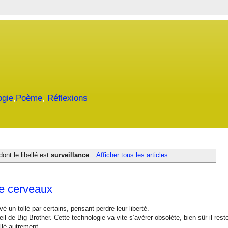
ogie
,
Poème
,
Réflexions
dont le libellé est
surveillance
.
Afficher tous les articles
de cerveaux
é un tollé par certains, pensant perdre leur liberté.
il de Big Brother. Cette technologie va vite s’avérer obsolète, bien sûr il rest
llé autrement.