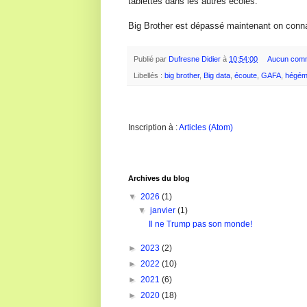
tablettes dans les autres écoles.
Big Brother est dépassé maintenant on conna
Publié par
Dufresne Didier
à
10:54:00
Aucun comm
Libellés :
big brother
,
Big data
,
écoute
,
GAFA
,
hégém
Inscription à :
Articles (Atom)
Archives du blog
▼
2026
(1)
▼
janvier
(1)
Il ne Trump pas son monde!
►
2023
(2)
►
2022
(10)
►
2021
(6)
►
2020
(18)