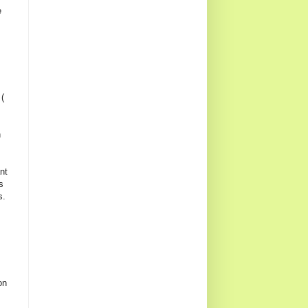
e
(
n
nt
s
s.
on