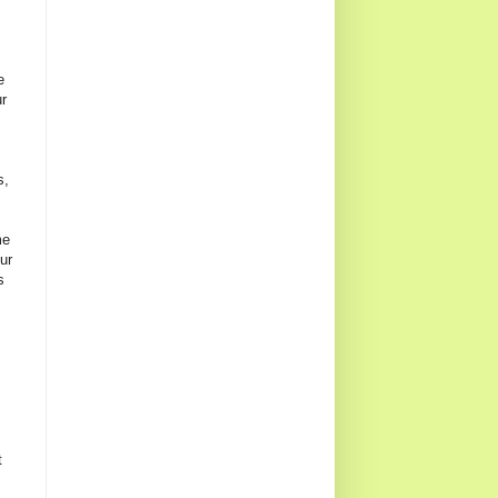
e
ur
s,
me
ur
s
t