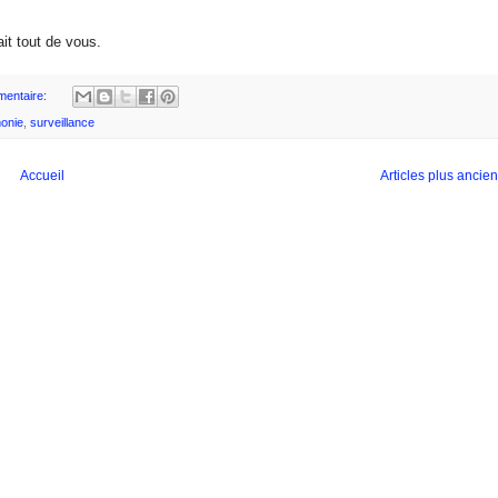
it tout de vous.
entaire:
onie
,
surveillance
Accueil
Articles plus ancie