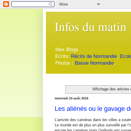
Infos du matin
Mes Blogs
Ecrits:
Récits de Normandie
,
Ecol
Photos :
Basse Normandie
,
Affichage des articles 
mercredi 10 août 2016
Les aliénés ou le gavage 
L’arrivée des caméras dans les villes a soulev
Le monde est de plus en plus surveillé par l’œ
encore les caméras mais l’individu est survei