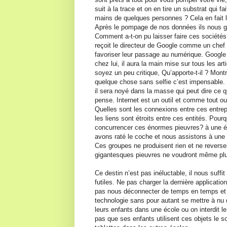
suit à la trace et on en tire un substrat qui
mains de quelques personnes ? Cela en fait
Après le pompage de nos données ils nous ga
Comment a-t-on pu laisser faire ces société
reçoit le directeur de Google comme un chef d
favoriser leur passage au numérique. Google 
chez lui, il aura la main mise sur tous les ar
soyez un peu critique, Qu’apporte-t-il ? Montre
quelque chose sans selfie c’est impensable. 
il sera noyé dans la masse qui peut dire ce qu
pense. Internet est un outil et comme tout outil
Quelles sont les connexions entre ces entre
les liens sont étroits entre ces entités. Po
concurrencer ces énormes pieuvres? à une é
avons raté le coche et nous assistons à un
Ces groupes ne produisent rien et ne reverse
gigantesques pieuvres ne voudront même plus 
Ce destin n’est pas inéluctable, il nous suff
futiles. Ne pas charger la dernière applicatio
pas nous déconnecter de temps en temps et re
technologie sans pour autant se mettre à nu 
leurs enfants dans une école ou on interdit l
pas que ses enfants utilisent ces objets le 