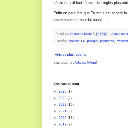
déclin et qu'il faut rétablir des règles plus s
Enfin on peut dire que Trump s’est acheté la 
investissement pour lui aussi.
Publié par
Dufresne Didier
à
17:37:00
Aucun comm
Libellés :
fasciste
,
FN
,
politique
,
populisme
,
Presiden
Articles plus récents
Inscription à :
Articles (Atom)
Archives du blog
►
2026
(1)
►
2023
(2)
►
2022
(10)
►
2021
(6)
►
2020
(18)
►
2019
(9)