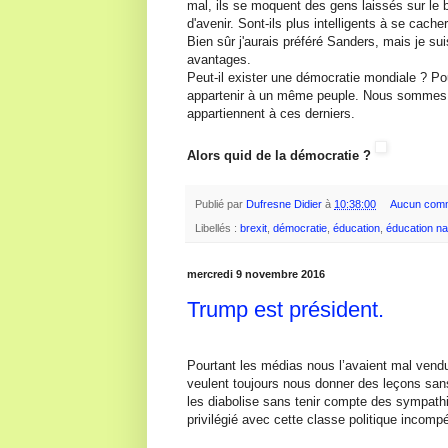
mal, ils se moquent des gens laissés sur le 
d'avenir. Sont-ils plus intelligents à se cache
Bien sûr j'aurais préféré Sanders, mais je su
avantages.
Peut-il exister une démocratie mondiale ? Pou
appartenir à un même peuple. Nous sommes me
appartiennent à ces derniers.
Alors quid de la démocratie ?
Publié par
Dufresne Didier
à
10:38:00
Aucun comm
Libellés :
brexit
,
démocratie
,
éducation
,
éducation na
mercredi 9 novembre 2016
Trump est président.
Pourtant les médias nous l’avaient mal vendu
veulent toujours nous donner des leçons san
les diabolise sans tenir compte des sympathis
privilégié avec cette classe politique incomp