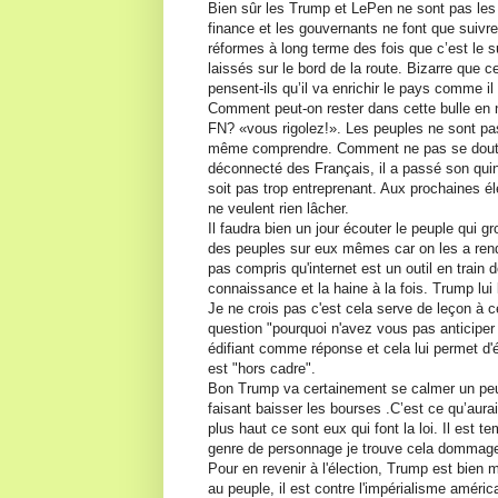
Bien sûr les Trump et LePen ne sont pas les
finance et les gouvernants ne font que suivre
réformes à long terme des fois que c’est le 
laissés sur le bord de la route. Bizarre que c
pensent-ils qu’il va enrichir le pays comme il
Comment peut-on rester dans cette bulle en n
FN? «vous rigolez!». Les peuples ne sont pa
même comprendre. Comment ne pas se douter q
déconnecté des Français, il a passé son quinqu
soit pas trop entreprenant. Aux prochaines 
ne veulent rien lâcher.
Il faudra bien un jour écouter le peuple qui g
des peuples sur eux mêmes car on les a rendu
pas compris qu'internet est un outil en train de
connaissance et la haine à la fois. Trump lui l
Je ne crois pas c'est cela serve de leçon à c
question "pourquoi n'avez vous pas anticiper
édifiant comme réponse et cela lui permet d'él
est "hors cadre".
Bon Trump va certainement se calmer un peu c
faisant baisser les bourses .C’est ce qu’aura
plus haut ce sont eux qui font la loi. Il est 
genre de personnage je trouve cela dommage
Pour en revenir à l'élection, Trump est bien 
au peuple, il est contre l'impérialisme améric