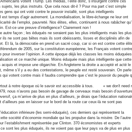
 Américains votent Trump. Les médias, l’élite donc, s’insurgent contre ces
sujets, les plus instruits. Que cela nous dit-il ? Pour ma part c’est simple
Les gens qui ont voté contre le pouvoir installé, sont plus intelligents
 est temps d’agir autrement. La mondialisation, le libre-échange ne leur ont
rité de l’emploi, pauvreté. Nos élites, elles, continuent à nous rabâcher qu’i
fin. Est-ce une preuve d’intelligence? Clairement non !
 autre façon ; les éduqués ne seraient pas les plus intelligents mais les plus
 ils ne sont pas bêtes mais ils sont obéissants, lisses et disciplinés afin de
. Et là, la démocratie en prend un sacré coup, car si on est contre cette élit
férendum de 2005, sur la constitution européenne, les Français votent contr
ise pour inverser l’opinion. A cette époque déjà les classes les moins éduquées
obalisation et ce marché unique. Moins éduquée mais plus intelligente que cette
acquis et impose une oligarchie. En Angleterre la droite a accepté et acté le
, même s’il y a eu des contestations, le peuple est resté souverain. On parle
qui votent contre mais il faudra comprendre que c’est le pouvoir du peuple q
urtout à notre époque où le savoir est accessible à tous. « we don't need 
1979, nous n’avons pas besoin de gavage de cerveaux mais besoin d’ouvertur
bversif, ça m’arrive de plus en plus d’ailleurs, je dirais que l’éducation national
d’ailleurs pas en laisser sur le bord de la route car ceux-là ne sont pas
éducation inférieure (les semi-éduqués), ces derniers qui représentent la
ette société d’économie mondiale qui les propulse dans la misère. De l’autre
our l’establishment représentée par Clinton. 370 économistes et experts
ce sont les plus éduqués, ils ne voient pas que leur pays va de plus en plus