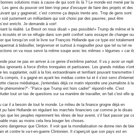
 bonnes solutions mais à cause de qui sont ils là ? Le monde est mené par la
. Les gens du pouvoir ont bien trop peur d’essayer de faire des projets et des
suivant qui y gagnerait; c’est comme ça depuis trente ans. Trop de gens sont
e soit justement un milliardaire qui soit choisi par des pauvres; peut être
 s’est enrichi. Je demande à voir!
iant la réalité. Le Brexit on nous disait « pas possible!» Trump de même et l
s écoutés et on se réfugie dans son petit confort sans essayer de changer ou
ue lorsqu’on voit le livre sur François Hollande que ce type est totalemen
ennat à bidouiller, tergiverser et surtout à magouiller pour que tel ou tel ne
élections on va nous servir la même soupe avec les mêmes « légumes » car il
ronde pour ne pas en arriver à ce genre d’extrême partout. Il va y avoir un repli
s ignorants à force d'infos tronquées et partisanes. Les grands médias n'on
 les supplanter, outil à la fois extraordinaire et terrifiant pouvant transmettre 
'a compris, il a gagné en ayant les médias contre lui et il s'est servi d'internet
ette classe médiatique, j'entendais déjà ce matin répondre une journaliste à la
 le phénomène?"- "Parce que Trump est hors cadre!" répond-t-elle. C'est
uder tout un tas de questions sur sa manière de travailler, en fait c'est elle q
ar il a besoin de tout le monde. Le milieu de la finance grogne déjà en
it pu faire Hollande en régulant les marchés financiers car comme je le disais
temps que les peuples reprennent les rênes de leur avenir, s’il faut passer par c
able mais au moins cela fera bouger les choses.
moins dangereux que Clinton. Il voit que la mondialisation ne donne rien de bie
ain et contre le va-t-en-guerre Clintonien. Il s'aperçoit que son pays est en