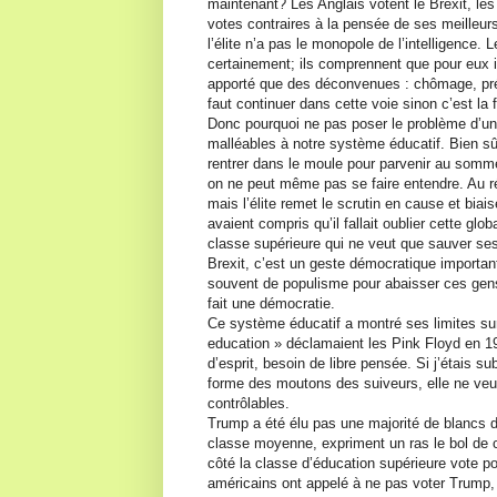
maintenant? Les Anglais votent le Brexit, les
votes contraires à la pensée de ses meilleurs 
l’élite n’a pas le monopole de l’intelligence. 
certainement; ils comprennent que pour eux il
apporté que des déconvenues : chômage, préca
faut continuer dans cette voie sinon c’est la 
Donc pourquoi ne pas poser le problème d’une
malléables à notre système éducatif. Bien sûr
rentrer dans le moule pour parvenir au sommet
on ne peut même pas se faire entendre. Au ré
mais l’élite remet le scrutin en cause et bia
avaient compris qu’il fallait oublier cette gl
classe supérieure qui ne veut que sauver ses 
Brexit, c’est un geste démocratique important
souvent de populisme pour abaisser ces gens 
fait une démocratie.
Ce système éducatif a montré ses limites s
education » déclamaient les Pink Floyd en 
d’esprit, besoin de libre pensée. Si j’étais su
forme des moutons des suiveurs, elle ne veut 
contrôlables.
Trump a été élu pas une majorité de blancs d’
classe moyenne, expriment un ras le bol de c
côté la classe d’éducation supérieure vote p
américains ont appelé à ne pas voter Trump, 