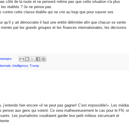
bas côté de la route et ne pensent même pas que cette situation n'a plus
r les réalités ? Je ne pense pas.
is contre cette classe établie qui ne crie au loup que pour sauver ses
r qu’il y ait démocratie il faut une entité délimitée afin que chacun se sente
nés par les grands groupes et les finances internationales, les décisions
entaire:
tionnale
,
Intelligence
,
Trump
, j’entends hier encore «il ne peut pas gagner! C’est impossible!». Les média
s penser aux gens qui votent. Ce sera malheureusement le cas pour le FN, o
ants. Les journalistes voudraient garder leur petit milieux sécurisant et
étente.