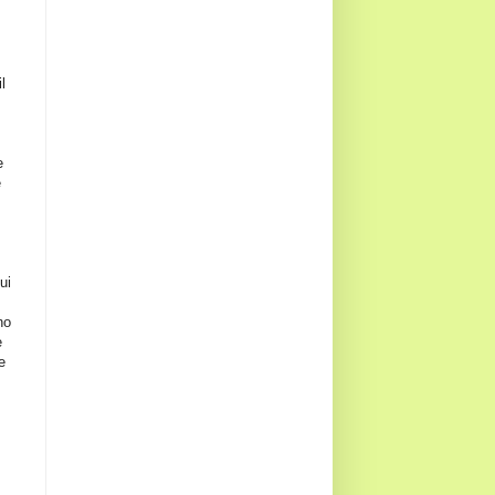
l
e
e
ui
no
e
e