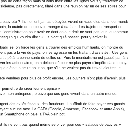
t pas de cette façon mais si vous lisez entre les lignes vous y trouverez ce
insidieuse, pas directement, filmé dans une réunion par un de ses sbires pour
pauvreté ? Ils ne l’ont jamais côtoyée, vivant en vase clos dans leur mond
in, la crainte de ne pouvoir manger à sa faim. Les trajets en transport en
l’administration pour avoir ce dont on a le droit ne sont pas leur lieu commu
 mesquin qui voudra dire : « ils n’ont qu’à bosser pour y arriver !»
pabilise, on force les gens à trouver des emplois humiliants, on montre du
pent pas à la vie du pays, on les agresse en les traitant d’assistés. Ces gens
 participé à la bonne santé de celles-ci. Puis le mondialisme est passé par là, 
ver les actionnaires, on a délocalisé pour ne plus payer d’impôts dans le pay
que c’était la seule solution, que s’ils ne veulent pas du travail d’autres le
été vendues pour plus de profit encore. Les ouvriers n’ont plus d’avenir, plus
ur permettre de créer leur entreprise »
 avoir son entreprise ; preuve que ces gens vivent dans un autre monde.
 l’argent des exilés fiscaux, des fraudeurs. Il suffirait de faire payer ces grands
 payant aucune taxe. Le GAFA (Google, Amazone, Facebook et autre Apple),
un Smartphone on paie la TVA plein pot.
t ils ne vont pas quand même se priver pour ces « salauds de pauvres »