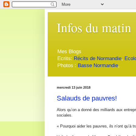
Infos du matin
Mes Blogs
Ecrits:
Récits de Normandie
,
Ecol
Photos :
Basse Normandie
,
mercredi 13 juin 2018
Salauds de pauvres!
Alors qu’on a donné des milliards aux entrepr
sociales.
« Pourquoi aider les pauvres, ils n’ont qu’à tra