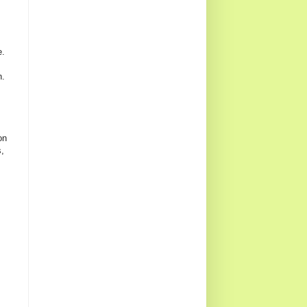
e.
n.
on
s,