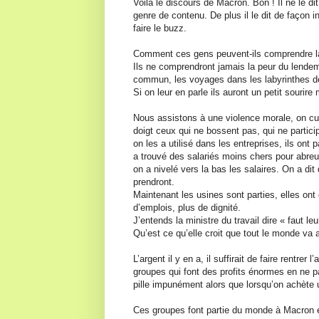
Voila le discours de Macron. Bon ! Il ne le di
genre de contenu. De plus il le dit de façon 
faire le buzz.
Comment ces gens peuvent-ils comprendre la 
Ils ne comprendront jamais la peur du lendema
commun, les voyages dans les labyrinthes de 
Si on leur en parle ils auront un petit sourire
Nous assistons à une violence morale, on cul
doigt ceux qui ne bossent pas, qui ne partici
on les a utilisé dans les entreprises, ils ont
a trouvé des salariés moins chers pour abreu
on a nivelé vers la bas les salaires. On a dit 
prendront.
Maintenant les usines sont parties, elles ont 
d’emplois, plus de dignité.
J’entends la ministre du travail dire « faut le
Qu’est ce qu’elle croit que tout le monde va
L’argent il y en a, il suffirait de faire rentrer
groupes qui font des profits énormes en ne
pille impunément alors que lorsqu’on achète 
Ces groupes font partie du monde à Macron e