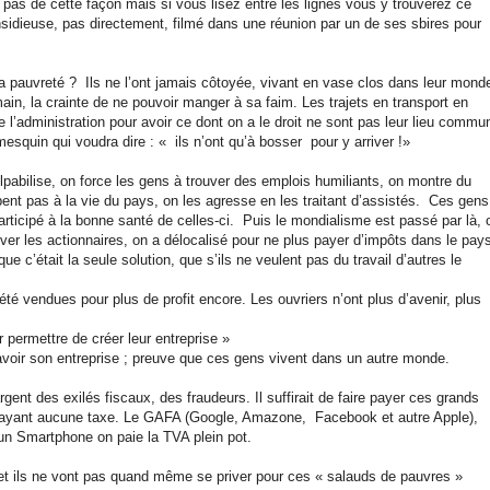
t pas de cette façon mais si vous lisez entre les lignes vous y trouverez ce
insidieuse, pas directement, filmé dans une réunion par un de ses sbires pour
pauvreté ? Ils ne l’ont jamais côtoyée, vivant en vase clos dans leur mond
in, la crainte de ne pouvoir manger à sa faim. Les trajets en transport en
l’administration pour avoir ce dont on a le droit ne sont pas leur lieu commu
 mesquin qui voudra dire : « ils n’ont qu’à bosser pour y arriver !»
pabilise, on force les gens à trouver des emplois humiliants, on montre du
pent pas à la vie du pays, on les agresse en les traitant d’assistés. Ces gens
 participé à la bonne santé de celles-ci. Puis le mondialisme est passé par là, 
ver les actionnaires, on a délocalisé pour ne plus payer d’impôts dans le pay
que c’était la seule solution, que s’ils ne veulent pas du travail d’autres le
été vendues pour plus de profit encore. Les ouvriers n’ont plus d’avenir, plus
ur permettre de créer leur entreprise »
 avoir son entreprise ; preuve que ces gens vivent dans un autre monde.
 l’argent des exilés fiscaux, des fraudeurs. Il suffirait de faire payer ces grands
 payant aucune taxe. Le GAFA (Google, Amazone, Facebook et autre Apple),
un Smartphone on paie la TVA plein pot.
t ils ne vont pas quand même se priver pour ces « salauds de pauvres »