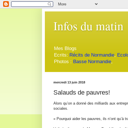
Infos du matin
Mes Blogs
Ecrits:
Récits de Normandie
,
Ecol
Photos :
Basse Normandie
,
mercredi 13 juin 2018
Salauds de pauvres!
Alors qu’on a donné des milliards aux entrepr
sociales.
« Pourquoi aider les pauvres, ils n’ont qu’à tra