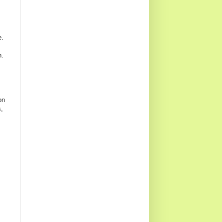
e.
n.
on
s,