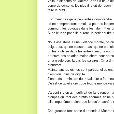
Voila le discours de Macron. Bon ! Il ne le di
genre de contenu. De plus il le dit de façon 
faire le buzz.
Comment ces gens peuvent-ils comprendre la 
Ils ne comprendront jamais la peur du lendema
commun, les voyages dans les labyrinthes de 
Si on leur en parle ils auront un petit sourire
Nous assistons à une violence morale, on cul
doigt ceux qui ne bossent pas, qui ne partici
on les a utilisé dans les entreprises, ils ont
a trouvé des salariés moins chers pour abreu
on a nivelé vers la bas les salaires. On a dit 
prendront.
Maintenant les usines sont parties, elles ont 
d’emplois, plus de dignité.
J’entends la ministre du travail dire « faut le
Qu’est ce qu’elle croit que tout le monde va
L’argent il y en a, il suffirait de faire rentrer
groupes qui font des profits énormes en ne
pille impunément alors que lorsqu’on achète 
Ces groupes font partie du monde à Macron e