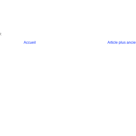
é:
Accueil
Article plus anci