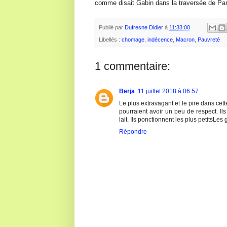
comme disait Gabin dans la traversée de Pari
Publié par
Dufresne Didier
à
11:33:00
Libellés :
chomage
,
indécence
,
Macron
,
Pauvreté
1 commentaire:
Berja
11 juillet 2018 à 06:57
Le plus extravagant et le pire dans cett
pourraient avoir un peu de respect. Ils
lait. Ils ponctionnent les plus petitsLes
Répondre