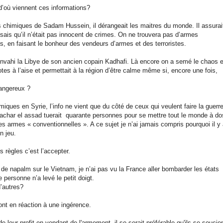
’où viennent ces informations?
s chimiques de Sadam Hussein, il dérangeait les maitres du monde. Il assurai
e sais qu’il n’était pas innocent de crimes. On ne trouvera pas d’armes
, en faisant le bonheur des vendeurs d’armes et des terroristes.
 envahi la Libye de son ancien copain Kadhafi. Là encore on a semé le chaos e
tes à l’aise et permettait à la région d’être calme même si, encore une fois,
dangereux ?
iques en Syrie, l’info ne vient que du côté de ceux qui veulent faire la guerre
Bachar el assad tuerait quarante personnes pour se mettre tout le monde à do
des armes « conventionnelles ». A ce sujet je n’ai jamais compris pourquoi il y
n jeu.
s règles c’est l’accepter.
de napalm sur le Vietnam, je n’ai pas vu la France aller bombarder les états
e personne n’a levé le petit doigt.
d’autres?
sont en réaction à une ingérence.
leur profit en vendant de l'armement, il se serait préférable qu'ils se soucie