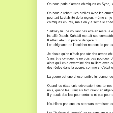
On nous parle d’armes chimiques en Syrie, d
On nous a rebattu les oreilles avec les arme
pourtant la stabilité de la région, même si, j
chimiques en Irak, mais on y a semé le chaos
Sarkozy lui, ne voulant pas être en reste, a
installé Daech. Kahdafi mettait ses compatrio
Kadhafi était un parano dangereux.
Les dirigeants de l’occident ne sont-ils pas 
Je disais qu’on n’était pas sûr des armes chim
Sans être cynique, je ne vois pas pourquoi 
alors qu’il en a exterminé des milliers avec 
des règles dans la guerre, comme si c’était u
La guerre est une chose terrible lui donner de
Quand les états unis déversaient des tonnes 
unis, quand les Français torturaient en Algéri
Il y aurait des lois pour certains et pas pour 
N'oublions pas que les attentats terroristes 
Les "Maîtres du monde" ne se soucient que de 