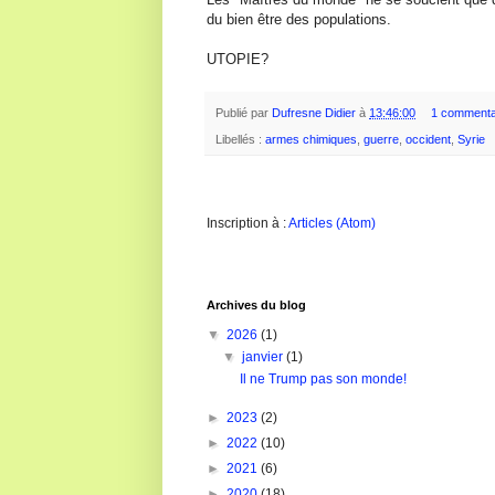
du bien être des populations.
UTOPIE?
Publié par
Dufresne Didier
à
13:46:00
1 commenta
Libellés :
armes chimiques
,
guerre
,
occident
,
Syrie
Inscription à :
Articles (Atom)
Archives du blog
▼
2026
(1)
▼
janvier
(1)
Il ne Trump pas son monde!
►
2023
(2)
►
2022
(10)
►
2021
(6)
►
2020
(18)