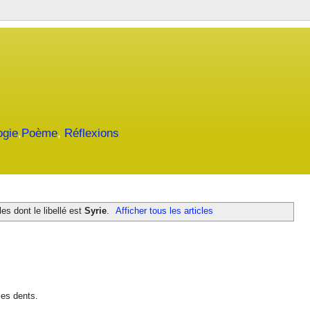
ogie
,
Poème
,
Réflexions
les dont le libellé est
Syrie
.
Afficher tous les articles
les dents.